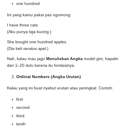
one hundred
Ini yang kamu pakai pas ngomong:
I have three cats.
(Aku punya tiga kucing.)
She bought one hundred apples.
(Dia beli seratus apel.)
Nah, kalau mau jago
Menuliskan Angka
model gini, hapalin
dari 1–20 dulu karena itu fondasinya.
Ordinal Numbers (Angka Urutan)
Kalau yang ini buat nyebut urutan atau peringkat. Contoh:
first
second
third
tenth