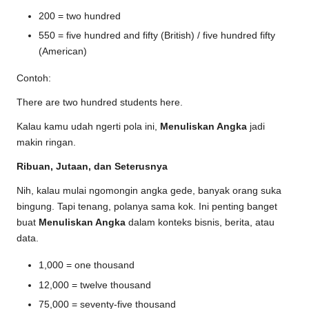
200 = two hundred
550 = five hundred and fifty (British) / five hundred fifty
(American)
Contoh:
There are two hundred students here.
Kalau kamu udah ngerti pola ini,
Menuliskan Angka
jadi
makin ringan.
Ribuan, Jutaan, dan Seterusnya
Nih, kalau mulai ngomongin angka gede, banyak orang suka
bingung. Tapi tenang, polanya sama kok. Ini penting banget
buat
Menuliskan Angka
dalam konteks bisnis, berita, atau
data.
1,000 = one thousand
12,000 = twelve thousand
75,000 = seventy-five thousand