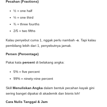
Pecahan (Fractions)
½ = one half
⅓ = one third
¾ = three fourths
2/5 = two fifths
Kalau penyebut cuma 1, nggak perlu nambah
-s
. Tapi kalau
pembilang lebih dari 1, penyebutnya jamak.
Persen (Percentage)
Pakai kata
percent
di belakang angka:
5% = five percent
99% = ninety-nine percent
Skill
Menuliskan Angka
dalam bentuk pecahan kayak gini
sering banget dipakai di akademik dan bisnis loh!
Cara Nulis Tanggal & Jam