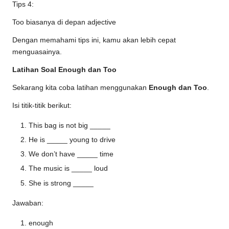
Tips 4:
Too biasanya di depan adjective
Dengan memahami tips ini, kamu akan lebih cepat
menguasainya.
Latihan Soal Enough dan Too
Sekarang kita coba latihan menggunakan
Enough dan Too
.
Isi titik-titik berikut:
This bag is not big _____
He is _____ young to drive
We don’t have _____ time
The music is _____ loud
She is strong _____
Jawaban:
enough