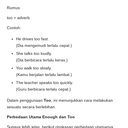
Rumus:
too + adverb
Contoh:
He drives too fast.
(Dia mengemudi terlalu cepat.)
She talks too loudly.
(Dia berbicara terlalu keras.)
You walk too slowly.
(Kamu berjalan terlalu lambat.)
The teacher speaks too quickly.
(Guru berbicara terlalu cepat.)
Dalam penggunaan
Too
, ini menunjukkan cara melakukan
sesuatu secara berlebihan.
Perbedaan Utama Enough dan Too
Supaya lebih jelas, berikut ringkasan perbedaan utamanya: