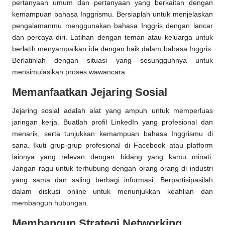
pertanyaan umum dan pertanyaan yang berkaitan dengan
kemampuan bahasa Inggrismu. Bersiaplah untuk menjelaskan
pengalamanmu menggunakan bahasa Inggris dengan lancar
dan percaya diri. Latihan dengan teman atau keluarga untuk
berlatih menyampaikan ide dengan baik dalam bahasa Inggris.
Berlatihlah dengan situasi yang sesungguhnya untuk
mensimulasikan proses wawancara.
Memanfaatkan Jejaring Sosial
Jejaring sosial adalah alat yang ampuh untuk memperluas
jaringan kerja. Buatlah profil LinkedIn yang profesional dan
menarik, serta tunjukkan kemampuan bahasa Inggrismu di
sana. Ikuti grup-grup profesional di Facebook atau platform
lainnya yang relevan dengan bidang yang kamu minati.
Jangan ragu untuk terhubung dengan orang-orang di industri
yang sama dan saling berbagi informasi. Berpartisipasilah
dalam diskusi online untuk menunjukkan keahlian dan
membangun hubungan.
Membangun Strategi Networking