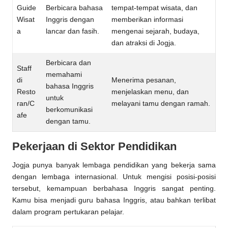
Guide
Berbicara bahasa
tempat-tempat wisata, dan
Wisat
Inggris dengan
memberikan informasi
a
lancar dan fasih.
mengenai sejarah, budaya,
dan atraksi di Jogja.
Berbicara dan
Staff
memahami
di
Menerima pesanan,
bahasa Inggris
Resto
menjelaskan menu, dan
untuk
ran/C
melayani tamu dengan ramah.
berkomunikasi
afe
dengan tamu.
Pekerjaan di Sektor Pendidikan
Jogja punya banyak lembaga pendidikan yang bekerja sama
dengan lembaga internasional. Untuk mengisi posisi-posisi
tersebut, kemampuan berbahasa Inggris sangat penting.
Kamu bisa menjadi guru bahasa Inggris, atau bahkan terlibat
dalam program pertukaran pelajar.