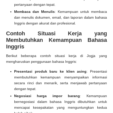
pertanyaan dengan tepat.
Membaca dan Menulis
: Kemampuan untuk membaca
dan menulis dokumen, email, dan laporan dalam bahasa
Inggris dengan akurat dan profesional.
Contoh Situasi Kerja yang
Membutuhkan Kemampuan Bahasa
Inggris
Berikut beberapa contoh situasi kerja di Jogja yang
mengharuskan penggunaan bahasa Inggris:
Presentasi produk baru ke klien asing
: Presentasi
membutuhkan kemampuan menyampaikan informasi
secara rinci dan menarik, serta menjawab pertanyaan
dengan tepat.
Negosiasi harga impor barang
: Kemampuan
bernegosiasi dalam bahasa Inggris dibutuhkan untuk
mencapai kesepakatan yang menguntungkan kedua