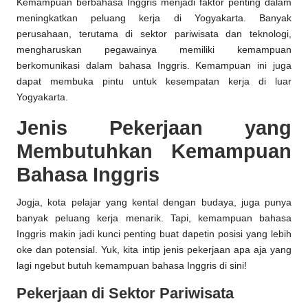
Kemampuan berbahasa Inggris menjadi faktor penting dalam
meningkatkan peluang kerja di Yogyakarta. Banyak
perusahaan, terutama di sektor pariwisata dan teknologi,
mengharuskan pegawainya memiliki kemampuan
berkomunikasi dalam bahasa Inggris. Kemampuan ini juga
dapat membuka pintu untuk kesempatan kerja di luar
Yogyakarta.
Jenis Pekerjaan yang
Membutuhkan Kemampuan
Bahasa Inggris
Jogja, kota pelajar yang kental dengan budaya, juga punya
banyak peluang kerja menarik. Tapi, kemampuan bahasa
Inggris makin jadi kunci penting buat dapetin posisi yang lebih
oke dan potensial. Yuk, kita intip jenis pekerjaan apa aja yang
lagi ngebut butuh kemampuan bahasa Inggris di sini!
Pekerjaan di Sektor Pariwisata