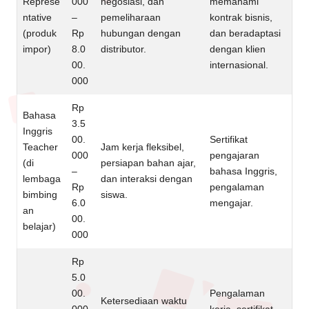
Represe
000
negosiasi, dan
memahami
ntative
–
pemeliharaan
kontrak bisnis,
(produk
Rp
hubungan dengan
dan beradaptasi
impor)
8.0
distributor.
dengan klien
00.
internasional.
000
Rp
Bahasa
3.5
Inggris
00.
Sertifikat
Teacher
Jam kerja fleksibel,
000
pengajaran
(di
persiapan bahan ajar,
–
bahasa Inggris,
lembaga
dan interaksi dengan
Rp
pengalaman
bimbing
siswa.
6.0
mengajar.
an
00.
belajar)
000
Rp
5.0
00.
Pengalaman
Ketersediaan waktu