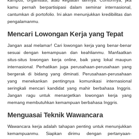
kampus, organisasi, atau kegiatan lainnya. Contohnya, jika
kamu pernah berpartisipasi dalam seminar internasional,
cantumkan di portofolio. Ini akan menunjukkan kredibilitas dan
pengalamanmu.
Mencari Lowongan Kerja yang Tepat
Jangan asal melamar! Cari lowongan kerja yang benar-benar
sesuai dengan kemampuan dan keahlianmu. Manfaatkan
situs-situs lowongan kerja online, baik yang lokal maupun
internasional. Perhatikan juga perusahaan-perusahaan yang
bergerak di bidang yang diminati. Perusahaan-perusahaan
yang menekankan pentingnya komunikasi internasional
seringkali mencari kandidat yang mahir berbahasa Inggris.
Jangan ragu untuk menargetkan lowongan kerja yang
memang membutuhkan kemampuan berbahasa Inggris.
Menguasai Teknik Wawancara
Wawancara kerja adalah tahapan penting untuk menunjukkan
kemampuanmu. Siapkan dirimu dengan pertanyaan-