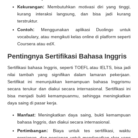
Kekurangan:
Membutuhkan motivasi diri yang tinggi,
kurang interaksi langsung, dan bisa jadi kurang
terstruktur.
Contoh:
Menggunakan aplikasi Duolingo untuk
vocabulary, atau mengikuti kelas online di platform seperti
Coursera atau edX.
Pentingnya Sertifikasi Bahasa Inggris
Sertifikasi bahasa Inggris, seperti TOEFL atau IELTS, bisa jadi
nilai tambah yang signifikan dalam lamaran pekerjaan.
Sertifikat ini menunjukkan kemampuan bahasa Inggrismu
secara terukur dan diakui secara internasional. Sertifikasi ini
bisa menjadi bukti kemampuanmu, sehingga meningkatkan
daya saing di pasar kerja.
Manfaat:
Meningkatkan daya saing, bukti kemampuan
bahasa Inggris, dan diakui secara internasional.
Pertimbangan:
Biaya untuk tes sertifikasi, waktu
persiapan, dan persiapan untuk mendapatkan skor yang