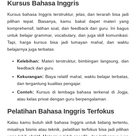
Kursus Bahasa Inggris
Kursus bahasa Inggris terstruktur, jelas, dan terarah bisa jadi
pilihan tepat. Biasanya, kamu bakal dapet materi yang
komprehensif, latihan soal, dan feedback dari guru. Ini bagus
untuk belajar grammar, vocabulary, dan juga skill komunikasi.
Tapi, harga kursus bisa jadi lumayan mahal, dan waktu
belajarnya juga terbatas.
Kelebihan:
Materi terstruktur, bimbingan langsung, dan
feedback dari guru.
Kekurangan:
Biaya relatif mahal, waktu belajar terbatas,
dan tergantung kualitas pengajar.
Contoh:
Kursus di lembaga bahasa terkenal di Jogja,
atau kelas privat dengan guru berpengalaman.
Pelatihan Bahasa Inggris Terfokus
Kalau kamu butuh skill bahasa Inggris untuk bidang tertentu,
misalnya bisnis atau teknik, pelatihan terfokus bisa jadi pilihan