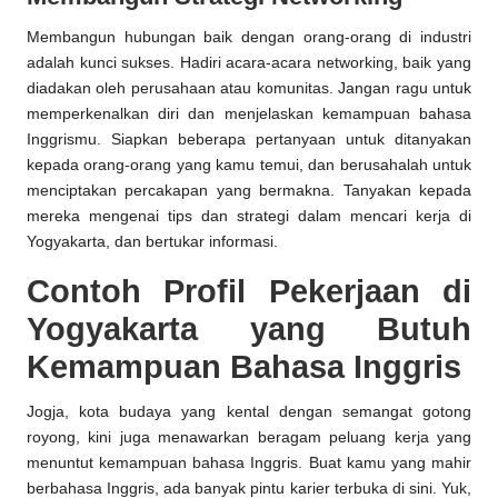
Membangun hubungan baik dengan orang-orang di industri
adalah kunci sukses. Hadiri acara-acara networking, baik yang
diadakan oleh perusahaan atau komunitas. Jangan ragu untuk
memperkenalkan diri dan menjelaskan kemampuan bahasa
Inggrismu. Siapkan beberapa pertanyaan untuk ditanyakan
kepada orang-orang yang kamu temui, dan berusahalah untuk
menciptakan percakapan yang bermakna. Tanyakan kepada
mereka mengenai tips dan strategi dalam mencari kerja di
Yogyakarta, dan bertukar informasi.
Contoh Profil Pekerjaan di
Yogyakarta yang Butuh
Kemampuan Bahasa Inggris
Jogja, kota budaya yang kental dengan semangat gotong
royong, kini juga menawarkan beragam peluang kerja yang
menuntut kemampuan bahasa Inggris. Buat kamu yang mahir
berbahasa Inggris, ada banyak pintu karier terbuka di sini. Yuk,