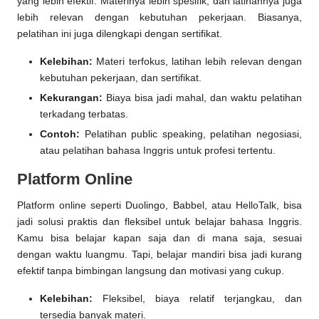
yang lebih efektif. Materinya lebih spesifik, dan latihannya juga
lebih relevan dengan kebutuhan pekerjaan. Biasanya,
pelatihan ini juga dilengkapi dengan sertifikat.
Kelebihan:
Materi terfokus, latihan lebih relevan dengan
kebutuhan pekerjaan, dan sertifikat.
Kekurangan:
Biaya bisa jadi mahal, dan waktu pelatihan
terkadang terbatas.
Contoh:
Pelatihan public speaking, pelatihan negosiasi,
atau pelatihan bahasa Inggris untuk profesi tertentu.
Platform Online
Platform online seperti Duolingo, Babbel, atau HelloTalk, bisa
jadi solusi praktis dan fleksibel untuk belajar bahasa Inggris.
Kamu bisa belajar kapan saja dan di mana saja, sesuai
dengan waktu luangmu. Tapi, belajar mandiri bisa jadi kurang
efektif tanpa bimbingan langsung dan motivasi yang cukup.
Kelebihan:
Fleksibel, biaya relatif terjangkau, dan
tersedia banyak materi.