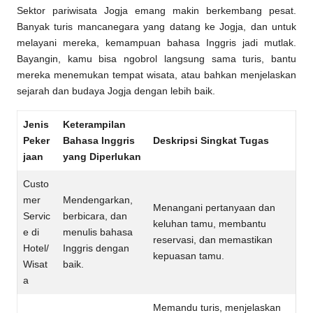
Sektor pariwisata Jogja emang makin berkembang pesat.
Banyak turis mancanegara yang datang ke Jogja, dan untuk
melayani mereka, kemampuan bahasa Inggris jadi mutlak.
Bayangin, kamu bisa ngobrol langsung sama turis, bantu
mereka menemukan tempat wisata, atau bahkan menjelaskan
sejarah dan budaya Jogja dengan lebih baik.
Jenis
Keterampilan
Peker
Bahasa Inggris
Deskripsi Singkat Tugas
jaan
yang Diperlukan
Custo
mer
Mendengarkan,
Menangani pertanyaan dan
Servic
berbicara, dan
keluhan tamu, membantu
e di
menulis bahasa
reservasi, dan memastikan
Hotel/
Inggris dengan
kepuasan tamu.
Wisat
baik.
a
Memandu turis, menjelaskan