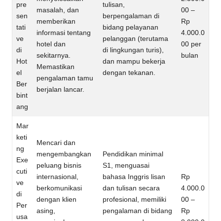
pre
tulisan,
masalah, dan
00 –
sen
berpengalaman di
memberikan
Rp
tati
bidang pelayanan
informasi tentang
4.000.0
ve
pelanggan (terutama
hotel dan
00 per
di
di lingkungan turis),
sekitarnya.
bulan
Hot
dan mampu bekerja
Memastikan
el
dengan tekanan.
pengalaman tamu
Ber
berjalan lancar.
bint
ang
Mar
keti
Mencari dan
ng
mengembangkan
Pendidikan minimal
Exe
peluang bisnis
S1, menguasai
cuti
internasional,
bahasa Inggris lisan
Rp
ve
berkomunikasi
dan tulisan secara
4.000.0
di
dengan klien
profesional, memiliki
00 –
Per
asing,
pengalaman di bidang
Rp
usa