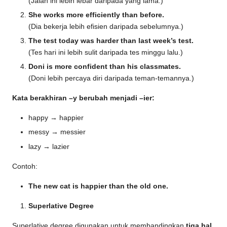
(Jalan ini lebih lebar daripada yang lama.)
She works more efficiently than before.
(Dia bekerja lebih efisien daripada sebelumnya.)
The test today was harder than last week’s test.
(Tes hari ini lebih sulit daripada tes minggu lalu.)
Doni is more confident than his classmates.
(Doni lebih percaya diri daripada teman-temannya.)
Kata berakhiran –y berubah menjadi –ier:
happy → happier
messy → messier
lazy → lazier
Contoh:
The new cat is happier than the old one.
Superlative Degree
Superlative degree digunakan untuk membandingkan
tiga hal