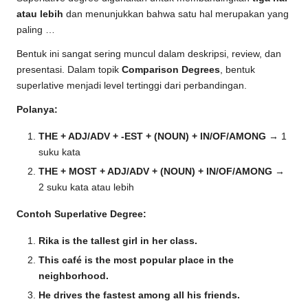
atau lebih
dan menunjukkan bahwa satu hal merupakan yang
paling …
Bentuk ini sangat sering muncul dalam deskripsi, review, dan
presentasi. Dalam topik
Comparison Degrees
, bentuk
superlative menjadi level tertinggi dari perbandingan.
Polanya:
THE + ADJ/ADV + -EST + (NOUN) + IN/OF/AMONG
→ 1
suku kata
THE + MOST + ADJ/ADV + (NOUN) + IN/OF/AMONG
→
2 suku kata atau lebih
Contoh Superlative Degree:
Rika is the tallest girl in her class.
This café is the most popular place in the
neighborhood.
He drives the fastest among all his friends.