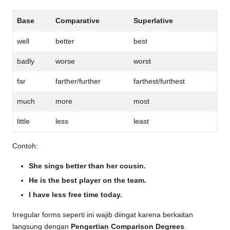
Base
Comparative
Superlative
well
better
best
badly
worse
worst
far
farther/further
farthest/furthest
much
more
most
little
less
least
Contoh:
She sings better than her cousin.
He is the best player on the team.
I have less free time today.
Irregular forms seperti ini wajib diingat karena berkaitan
langsung dengan
Pengertian Comparison Degrees
.