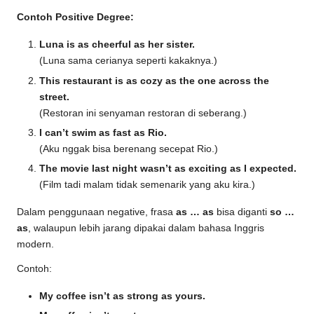
Contoh Positive Degree:
Luna is as cheerful as her sister.
(Luna sama cerianya seperti kakaknya.)
This restaurant is as cozy as the one across the
street.
(Restoran ini senyaman restoran di seberang.)
I can’t swim as fast as Rio.
(Aku nggak bisa berenang secepat Rio.)
The movie last night wasn’t as exciting as I expected.
(Film tadi malam tidak semenarik yang aku kira.)
Dalam penggunaan negative, frasa
as … as
bisa diganti
so …
as
, walaupun lebih jarang dipakai dalam bahasa Inggris
modern.
Contoh:
My coffee isn’t as strong as yours.