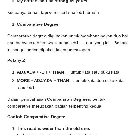
My coffee isn’t so strong as yours.
Keduanya benar, tapi versi pertama lebih umum.
Comparative Degree
Comparative degree digunakan untuk membandingkan dua hal
dan menyatakan bahwa satu hal lebih … dari yang lain. Bentuk
ini sangat sering dipakai dalam percakapan.
Polanya:
ADJ/ADV + -ER + THAN
→ untuk kata satu suku kata
MORE + ADJ/ADV + THAN
→ untuk kata dua suku kata
atau lebih
Dalam pembahasan
Comparison Degrees
, bentuk
comparative merupakan bagian terpenting kedua.
Contoh Comparative Degree:
This road is wider than the old one.