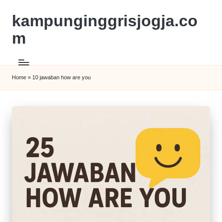
kampunginggrisjogja.co
m
Home
»
10 jawaban how are you