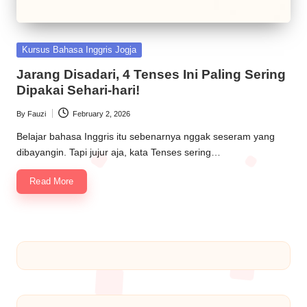
Kursus Bahasa Inggris Jogja
Jarang Disadari, 4 Tenses Ini Paling Sering
Dipakai Sehari-hari!
By
Fauzi
February 2, 2026
Belajar bahasa Inggris itu sebenarnya nggak seseram yang
dibayangin. Tapi jujur aja, kata Tenses sering…
Read More