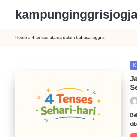
kampunginggrisjogj
Home
»
4 tenses utama dalam bahasa inggris
K
Ja
Se
Be
dib