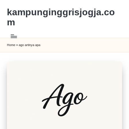
kampunginggrisjogja.co
m
Home
»
ago artinya apa