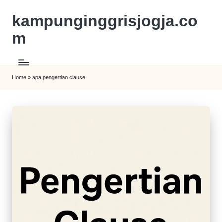
kampunginggrisjogja.co
m
Home
»
apa pengertian clause