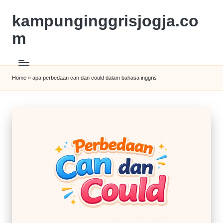
kampunginggrisjogja.co
m
Home
»
apa perbedaan can dan could dalam bahasa inggris