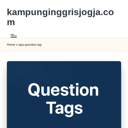
kampunginggrisjogja.co
m
Home
»
apa question tag