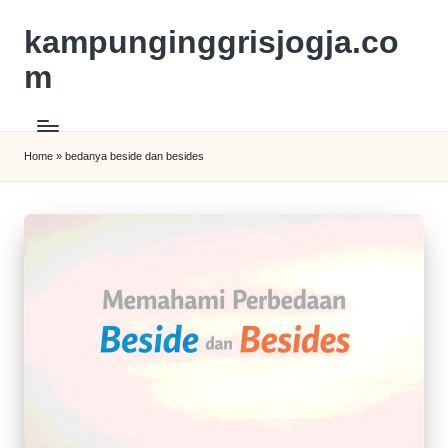
kampunginggrisjogja.co
m
Home
»
bedanya beside dan besides