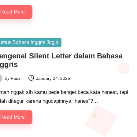
Read More
ursus Bahasa Inggris Jogja
engenal Silent Letter dalam Bahasa
ggris
By
Fauzi
January 24, 2026
rnah nggak sih kamu pede banget baca kata honest, tapi
lah ditegur karena ngucapinnya “hanes”?…
Read More