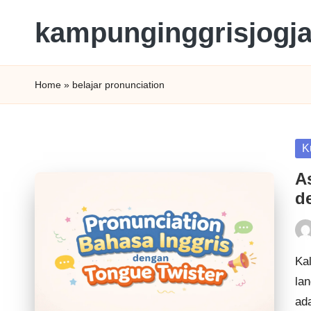
kampunginggrisjogj
Home
»
belajar pronunciation
K
A
d
Ka
la
ad