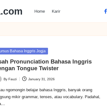
a.com
Home
Karir
ursus Bahasa Inggris Jogja
sah Pronunciation Bahasa Inggris
engan Tongue Twister
By
Fauzi
January 31, 2026
lau ngomongin belajar bahasa Inggris, banyak orang
ngsung mikir grammar, tenses, atau vocabulary. Padahal,
a…