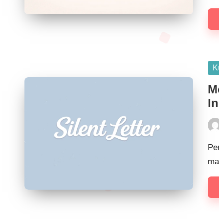
K
M
In
Pe
ma