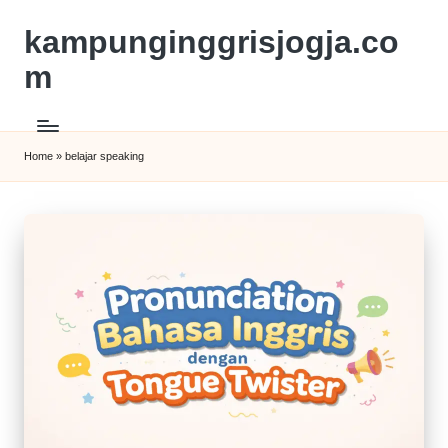
kampunginggrisjogja.co
m
Home
»
belajar speaking