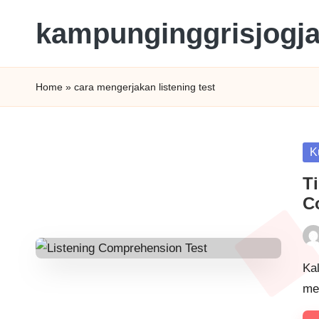
kampunginggrisjogj
Home
»
cara mengerjakan listening test
K
T
C
Kal
me