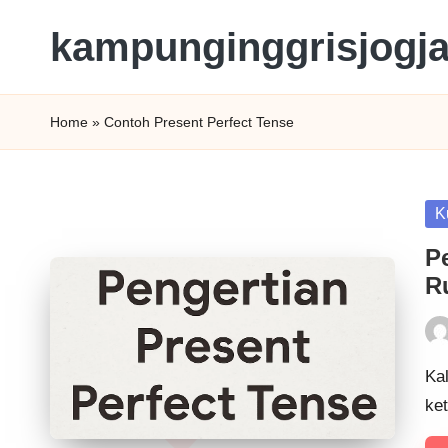
kampunginggrisjogj
Home
»
Contoh Present Perfect Tense
K
P
R
Kal
ke