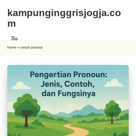
kampunginggrisjogja.co
m
Home
»
contoh pronoun