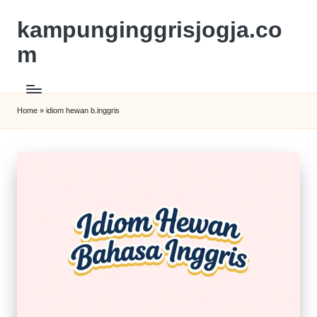
kampunginggrisjogja.co
m
Home
»
idiom hewan b.inggris