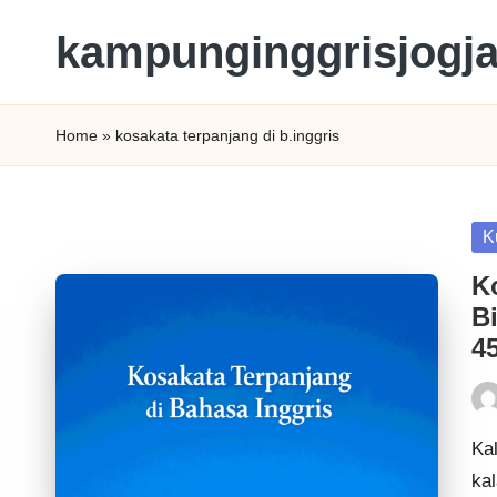
kampunginggrisjogj
Home
»
kosakata terpanjang di b.inggris
K
K
B
4
Kal
ka