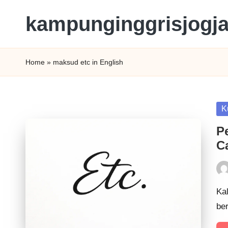
kampunginggrisjogj
Home
»
maksud etc in English
K
P
C
Kal
be