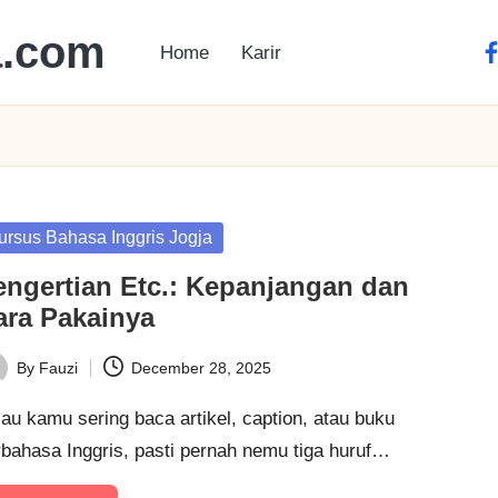
a.com
Home
Karir
ursus Bahasa Inggris Jogja
engertian Etc.: Kepanjangan dan
ara Pakainya
By
Fauzi
December 28, 2025
au kamu sering baca artikel, caption, atau buku
rbahasa Inggris, pasti pernah nemu tiga huruf…