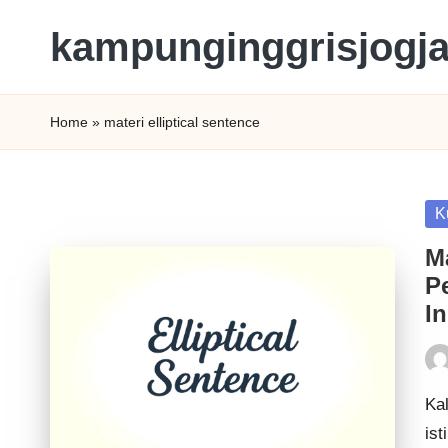
kampunginggrisjogj
Home
»
materi elliptical sentence
K
M
P
I
Ka
ist