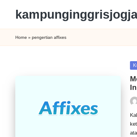
kampunginggrisjogj
Home
»
pengertian affixes
K
M
In
Kal
ket
at