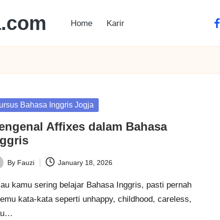
a.com
Home
Karir
ursus Bahasa Inggris Jogja
engenal Affixes dalam Bahasa
ggris
By
Fauzi
January 18, 2026
au kamu sering belajar Bahasa Inggris, pasti pernah
emu kata-kata seperti unhappy, childhood, careless,
au…