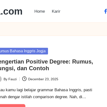
a.com
Home
Karir
ursus Bahasa Inggris Jogja
engertian Positive Degree: Rumus,
ungsi, dan Contoh
By
Fauzi
December 23, 2025
au kamu lagi belajar grammar Bahasa Inggris, pasti
rnah dengar istilah comparison degree. Nah, di…