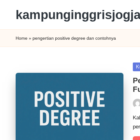
kampunginggrisjogj
Home
»
pengertian positive degree dan contohnya
K
P
F
Kal
pe