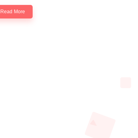
Read More