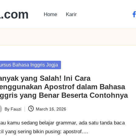
a.com
Home
Karir
ursus Bahasa Inggris Jogja
anyak yang Salah! Ini Cara
enggunakan Apostrof dalam Bahasa
nggris yang Benar Beserta Contohnya
By
Fauzi
March 16, 2026
lau kamu sedang belajar grammar, ada satu tanda baca
il yang sering bikin pusing: apostrof.…