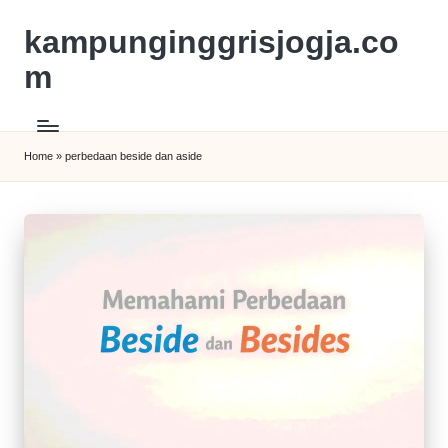
kampunginggrisjogja.co
m
Home
»
perbedaan beside dan aside