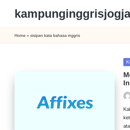
kampunginggrisjogj
Home
»
sisipan kata bahasa inggris
K
M
In
Kal
ket
at