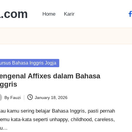
a.com
Home
Karir
ursus Bahasa Inggris Jogja
engenal Affixes dalam Bahasa
ggris
By
Fauzi
January 18, 2026
au kamu sering belajar Bahasa Inggris, pasti pernah
emu kata-kata seperti unhappy, childhood, careless,
au…