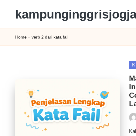
kampunginggrisjogj
Home
»
verb 2 dari kata fail
K
M
I
C
L
Kal