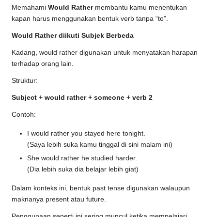
Memahami
Would Rather
membantu kamu menentukan
kapan harus menggunakan bentuk verb tanpa “to”.
Would Rather diikuti Subjek Berbeda
Kadang, would rather digunakan untuk menyatakan harapan
terhadap orang lain.
Struktur:
Subject + would rather + someone + verb 2
Contoh:
I would rather you stayed here tonight.
(Saya lebih suka kamu tinggal di sini malam ini)
She would rather he studied harder.
(Dia lebih suka dia belajar lebih giat)
Dalam konteks ini, bentuk past tense digunakan walaupun
maknanya present atau future.
Penggunaan seperti ini sering muncul ketika mempelajari