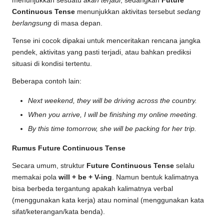
menunjukkan sesuatu
akan terjadi
, sedangkan
Future
Continuous Tense
menunjukkan aktivitas tersebut
sedang
berlangsung
di masa depan.
Tense ini cocok dipakai untuk menceritakan rencana jangka
pendek, aktivitas yang pasti terjadi, atau bahkan prediksi
situasi di kondisi tertentu.
Beberapa contoh lain:
Next weekend, they will be driving across the country.
When you arrive, I will be finishing my online meeting.
By this time tomorrow, she will be packing for her trip.
Rumus Future Continuous Tense
Secara umum, struktur
Future Continuous Tense
selalu
memakai pola
will + be + V-ing
. Namun bentuk kalimatnya
bisa berbeda tergantung apakah kalimatnya verbal
(menggunakan kata kerja) atau nominal (menggunakan kata
sifat/keterangan/kata benda).