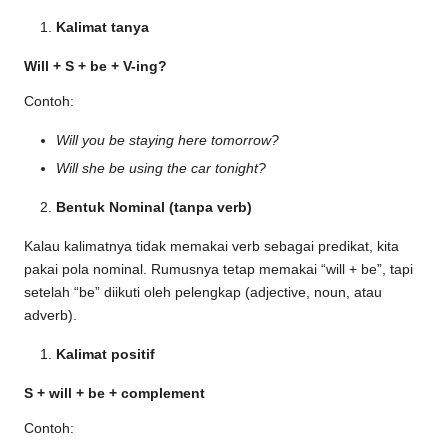
Kalimat tanya
Will + S + be + V-ing?
Contoh:
Will you be staying here tomorrow?
Will she be using the car tonight?
Bentuk Nominal (tanpa verb)
Kalau kalimatnya tidak memakai verb sebagai predikat, kita
pakai pola nominal. Rumusnya tetap memakai “will + be”, tapi
setelah “be” diikuti oleh pelengkap (adjective, noun, atau
adverb).
Kalimat positif
S + will + be + complement
Contoh: