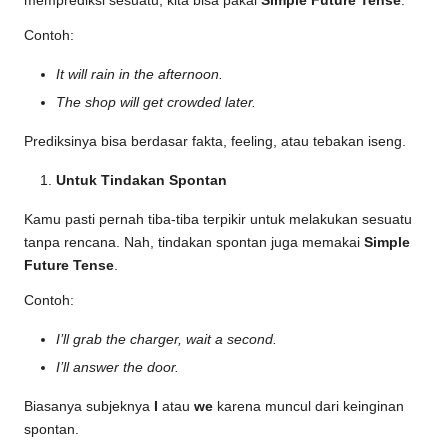
memprediksi sesuatu, kita bisa pakai
Simple Future Tense
.
Contoh:
It will rain in the afternoon.
The shop will get crowded later.
Prediksinya bisa berdasar fakta, feeling, atau tebakan iseng.
Untuk Tindakan Spontan
Kamu pasti pernah tiba-tiba terpikir untuk melakukan sesuatu
tanpa rencana. Nah, tindakan spontan juga memakai
Simple
Future Tense
.
Contoh:
I’ll grab the charger, wait a second.
I’ll answer the door.
Biasanya subjeknya
I
atau
we
karena muncul dari keinginan
spontan.