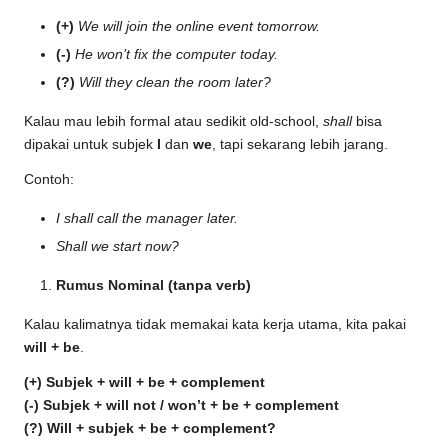
(+)
We will join the online event tomorrow.
(-)
He won’t fix the computer today.
(?)
Will they clean the room later?
Kalau mau lebih formal atau sedikit old-school,
shall
bisa
dipakai untuk subjek
I
dan
we
, tapi sekarang lebih jarang.
Contoh:
I shall call the manager later.
Shall we start now?
Rumus Nominal (tanpa verb)
Kalau kalimatnya tidak memakai kata kerja utama, kita pakai
will + be
.
(+) Subjek + will + be + complement
(-) Subjek + will not / won’t + be + complement
(?) Will + subjek + be + complement?