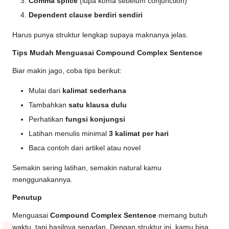
Comma splice
(lupa koma sebelum conjunction)
Dependent clause berdiri sendiri
Harus punya struktur lengkap supaya maknanya jelas.
Tips Mudah Menguasai Compound Complex Sentence
Biar makin jago, coba tips berikut:
Mulai dari
kalimat sederhana
Tambahkan
satu klausa dulu
Perhatikan
fungsi konjungsi
Latihan menulis minimal
3 kalimat per hari
Baca contoh dari artikel atau novel
Semakin sering latihan, semakin natural kamu
menggunakannya.
Penutup
Menguasai
Compound Complex Sentence
memang butuh
waktu, tapi hasilnya sepadan. Dengan struktur ini, kamu bisa