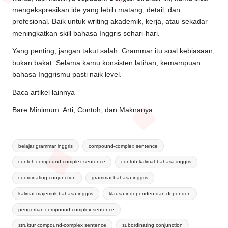
mengekspresikan ide yang lebih matang, detail, dan
profesional. Baik untuk writing akademik, kerja, atau sekadar
meningkatkan skill bahasa Inggris sehari-hari.
Yang penting, jangan takut salah. Grammar itu soal kebiasaan,
bukan bakat. Selama kamu konsisten latihan, kemampuan
bahasa Inggrismu pasti naik level.
Baca artikel lainnya
Bare Minimum: Arti, Contoh, dan Maknanya
belajar grammar inggris
compound-complex sentence
contoh compound-complex sentence
contoh kalimat bahasa inggris
coordinating conjunction
grammar bahasa inggris
kalimat majemuk bahasa inggris
klausa independen dan dependen
pengertian compound-complex sentence
struktur compound-complex sentence
subordinating conjunction