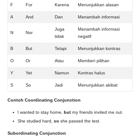
F
For
Karena
Menunjukkan alasan
A
And
Dan
Menambah informasi
Juga
Menambah informasi
N
Nor
tidak
negatif
B
But
Tetapi
Menunjukkan kontras
O
Or
Atau
Memberi pilihan
Y
Yet
Namun
Kontras halus
S
So
Jadi
Menunjukkan akibat
Contoh Coordinating Conjunction
I wanted to stay home,
but
my friends invited me out.
She studied hard,
so
she passed the test.
Subordinating Conjunction