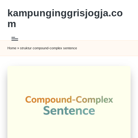
kampunginggrisjogja.co
m
Home
»
struktur compound-complex sentence